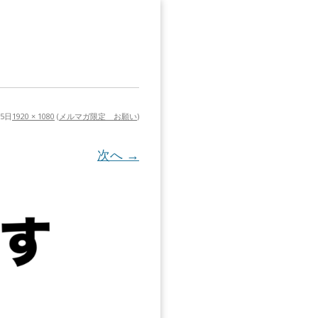
15日
1920 × 1080
(
メルマガ限定 お願い
)
次へ →